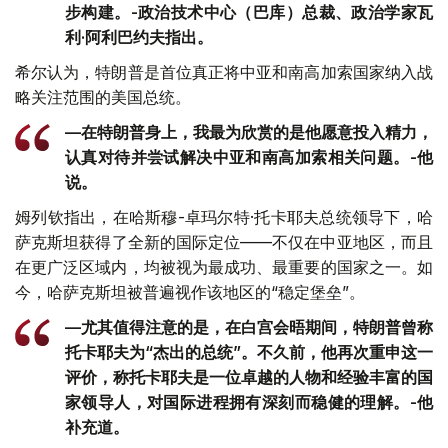
步构建。-政治技术中心（巴库）总裁、政治学家瓦
利·阿利巴约夫指出。
希尔认为，特朗普是首位真正将中亚和南高加索国家纳入战
略关注范围的美国总统。
—在特朗普身上，我最为欣赏的是他愿意投入精力，
认真对待并尝试解决中亚和南高加索相关问题。-他
说。
姆列钦指出，在哈斯穆-卓玛尔特·托卡耶夫总统领导下，哈
萨克斯坦获得了全新的国际定位——不仅在中亚地区，而且
在更广泛区域内，均被视为最成功、最重要的国家之一。如
今，哈萨克斯坦被普遍视作该地区的“稳定堡垒”。
—尤其值得注意的是，在白宫会晤期间，特朗普曾称
托卡耶夫为“杰出的总统”。不久前，他再次重申这一
评价，称托卡耶夫是一位卓越的人物和经验丰富的国
家领导人，对国际进程拥有深刻而稳健的理解。-他
补充道。