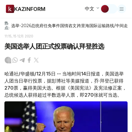
中文
KAZINFORM
热
选举-2026
总统府
任免
事件
国情咨文
跨里海国际运输路线/中间走
点:
11:15, 15 12月 2020
美国选举人团正式投票确认拜登胜选
哈通社/华盛顿/12月15日 -- 当地时间14日报道，美国选举
人团当日举行投票，据彭博社等美媒报道，乔·拜登已获得
270票，赢得美国大选。根据《美国宪法》及宪法修正案，
总统候选人获得超过半数选举人票，即270张就可当选。