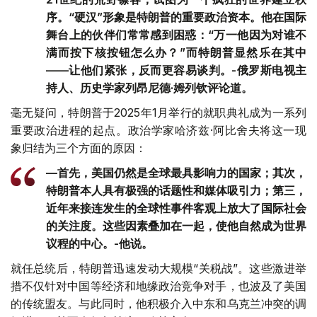
序。“硬汉”形象是特朗普的重要政治资本。他在国际
舞台上的伙伴们常常感到困惑：“万一他因为对谁不
满而按下核按钮怎么办？”而特朗普显然乐在其中
——让他们紧张，反而更容易谈判。-俄罗斯电视主
持人、历史学家列昂尼德·姆列钦评论道。
毫无疑问，特朗普于2025年1月举行的就职典礼成为一系列
重要政治进程的起点。政治学家哈济兹·阿比舍夫将这一现
象归结为三个方面的原因：
—首先，美国仍然是全球最具影响力的国家；其次，
特朗普本人具有极强的话题性和媒体吸引力；第三，
近年来接连发生的全球性事件客观上放大了国际社会
的关注度。这些因素叠加在一起，使他自然成为世界
议程的中心。-他说。
就任总统后，特朗普迅速发动大规模“关税战”。这些激进举
措不仅针对中国等经济和地缘政治竞争对手，也波及了美国
的传统盟友。与此同时，他积极介入中东和乌克兰冲突的调