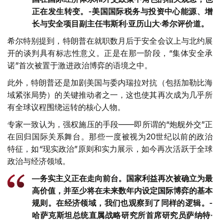
正在发生转变。-美国国际税务与投资中心能源、增
长与安全项目副主任韦斯利·亚历山大·希尔评价道。
希尔特别提到，特朗普在就职数月后于安全会议上与北约展
开的谈判具有标志性意义。正是在那一阶段，“集体安全承
诺”首次被置于激进政治博弈的语境之中。
此外，特朗普还是加剧美国与委内瑞拉对抗（包括加勒比海
域紧张局势）的关键推动者之一，这也使其再次成为几乎所
有全球议程围绕运转的核心人物。
专家一致认为，强权施压的手段——即所谓的“炮舰外交”正
在回归国际关系舞台。那些一度被视为20世纪以前的政治
特征，如“现实政治”原则和实力展示，如今再次活跃于全球
政治与经济领域。
—务实主义正在走向前台。国家利益再次被确立为最
高价值，并至少将在未来数年内设定国际博弈的基本
规则。在经济领域，我们也观察到了同样的逻辑。-
哈萨克斯坦总统直属战略研究所首席研究员萨纳特·