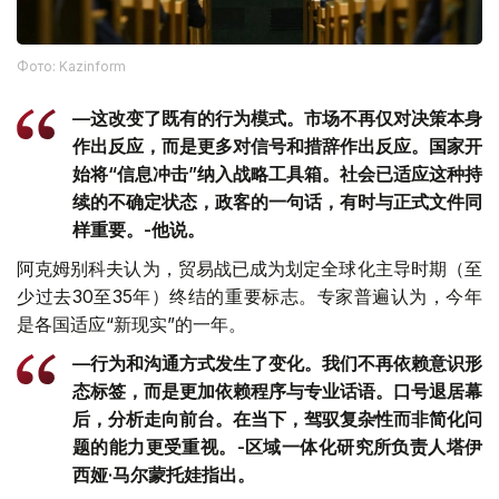
Фото: Kazinform
—这改变了既有的行为模式。市场不再仅对决策本身
作出反应，而是更多对信号和措辞作出反应。国家开
始将“信息冲击”纳入战略工具箱。社会已适应这种持
续的不确定状态，政客的一句话，有时与正式文件同
样重要。-他说。
阿克姆别科夫认为，贸易战已成为划定全球化主导时期（至
少过去30至35年）终结的重要标志。专家普遍认为，今年
是各国适应“新现实”的一年。
—行为和沟通方式发生了变化。我们不再依赖意识形
态标签，而是更加依赖程序与专业话语。口号退居幕
后，分析走向前台。在当下，驾驭复杂性而非简化问
题的能力更受重视。-区域一体化研究所负责人塔伊
西娅·马尔蒙托娃指出。