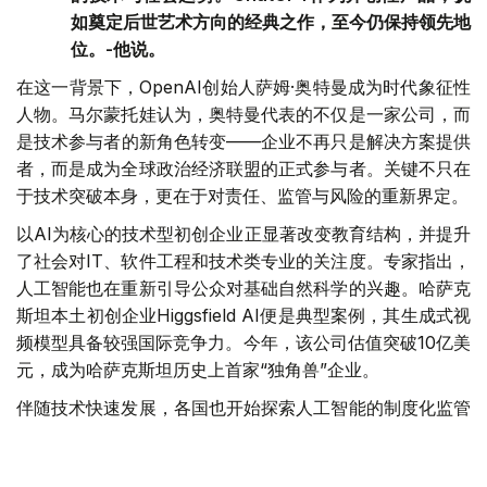
如奠定后世艺术方向的经典之作，至今仍保持领先地
位。-他说。
在这一背景下，OpenAI创始人萨姆·奥特曼成为时代象征性
人物。马尔蒙托娃认为，奥特曼代表的不仅是一家公司，而
是技术参与者的新角色转变——企业不再只是解决方案提供
者，而是成为全球政治经济联盟的正式参与者。关键不只在
于技术突破本身，更在于对责任、监管与风险的重新界定。
以AI为核心的技术型初创企业正显著改变教育结构，并提升
了社会对IT、软件工程和技术类专业的关注度。专家指出，
人工智能也在重新引导公众对基础自然科学的兴趣。哈萨克
斯坦本土初创企业Higgsfield AI便是典型案例，其生成式视
频模型具备较强国际竞争力。今年，该公司估值突破10亿美
元，成为哈萨克斯坦历史上首家“独角兽”企业。
伴随技术快速发展，各国也开始探索人工智能的制度化监管
路径。意识到这一变革的深远影响后，国家层面正着手构建
法律框架。在哈萨克斯坦，这项工作已取得阶段性成果——