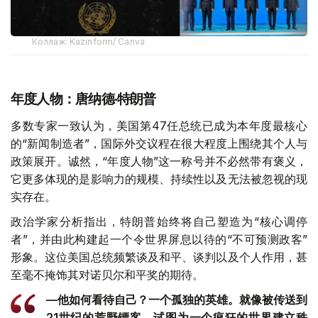
Коллаж: Kazinform/ Canva
年度人物：唐纳德·特朗普
多数专家一致认为，美国第47任总统已成为本年度最核心
的“新闻制造者”，国际外交议程在很大程度上围绕其个人与
政策展开。诚然，“年度人物”这一称号并不必然带有褒义，
它更多体现的是影响力的规模、持续性以及无法被忽视的现
实存在。
政治学家分析指出，特朗普始终将自己塑造为“核心调停
者”，并由此构建起一个令世界屏息以待的“不可预测政客”
形象。这位美国总统频繁谈及和平、谈判以及个人作用，甚
至毫不掩饰其对诺贝尔和平奖的期待。
—他如何看待自己？一个孤独的英雄。就像被传送到
21世纪的荒野镖客，试图为一个疯狂的世界建立秩