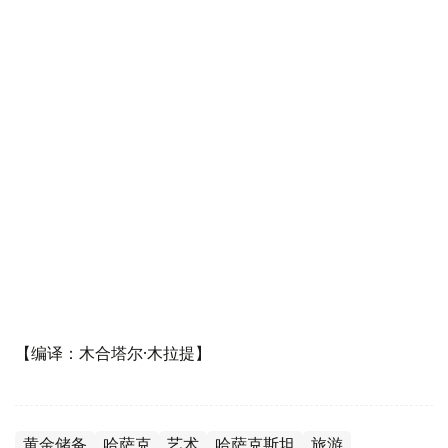
【编译：木合塔尔·木拉提】
黄金储备
哈萨克
艺术
哈萨克斯坦
旅游