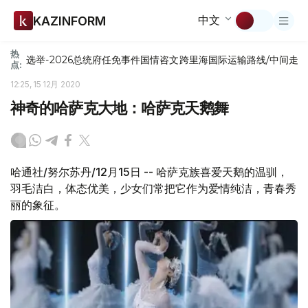
中文
KAZINFORM
热
选举-2026
总统府
任免
事件
国情咨文
跨里海国际运输路线/中间走
点:
12:25, 15 12月 2020
神奇的哈萨克大地：哈萨克天鹅舞
哈通社/努尔苏丹/12月15日 -- 哈萨克族喜爱天鹅的温驯，
羽毛洁白，体态优美，少女们常把它作为爱情纯洁，青春秀
丽的象征。