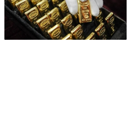
Фото: ӨзА
季度报告显示，哈萨克斯坦国家银行黄金储备增加了15吨。
波兰是2026年第二季度最大的黄金买家。该国在2026年第
二季度增加了51吨黄金储备。
中国购买了33吨黄金，乌兹别克斯坦购买了16吨，哈萨克
斯坦购买了15吨。约旦和捷克共和国的中央银行也分别增加
了6吨黄金储备。
全球各国央行在第二季度共购买了约289吨黄金，比2025年
同期增长了62%。去年同期，黄金购买量约为178吨。
世界黄金协会称，黄金需求的增长受到地缘政治不确定性、