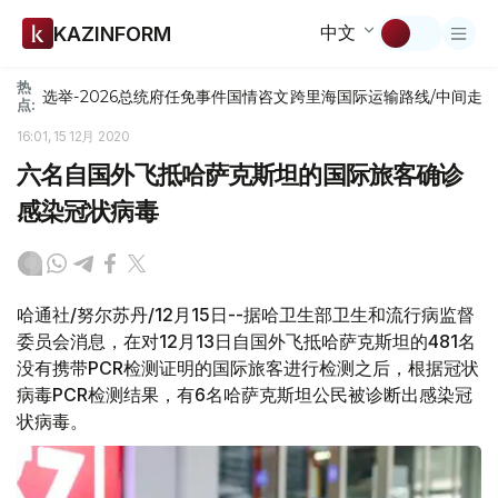
中文
KAZINFORM
热
选举-2026
总统府
任免
事件
国情咨文
跨里海国际运输路线/中间走
点:
16:01, 15 12月 2020
六名自国外飞抵哈萨克斯坦的国际旅客确诊
感染冠状病毒
哈通社/努尔苏丹/12月15日--据哈卫生部卫生和流行病监督
委员会消息，在对12月13日自国外飞抵哈萨克斯坦的481名
没有携带PCR检测证明的国际旅客进行检测之后，根据冠状
病毒PCR检测结果，有6名哈萨克斯坦公民被诊断出感染冠
状病毒。