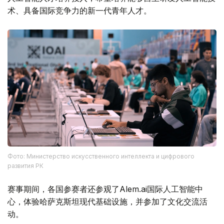
术、具备国际竞争力的新一代青年人才。
Фото: Министерство искусственного интеллекта и цифрового
развития РК
赛事期间，各国参赛者还参观了Alem.ai国际人工智能中
心，体验哈萨克斯坦现代基础设施，并参加了文化交流活
动。