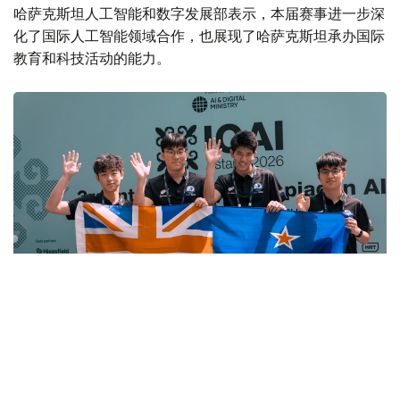
哈萨克斯坦人工智能和数字发展部表示，本届赛事进一步深
化了国际人工智能领域合作，也展现了哈萨克斯坦承办国际
教育和科技活动的能力。
Фото: Министерство искусственного интеллекта и цифрового
развития РК