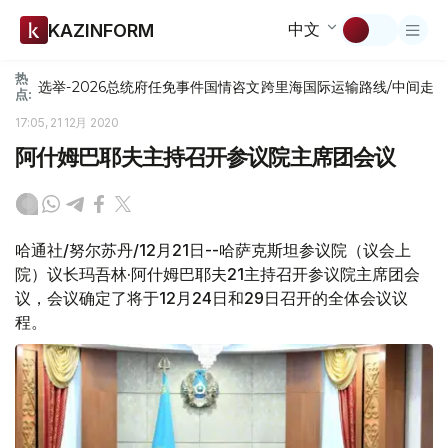
中文
KAZINFORM
热
选举-2026
总统府
任免
事件
国情咨文
跨里海国际运输路线/中间走
点:
17:05, 21 12月 2020
阿什姆巴耶夫主持召开参议院主席团会议
哈通社/努尔苏丹/12月21日--哈萨克斯坦参议院（议会上
院）议长玛吾林·阿什姆巴耶夫21主持召开参议院主席团会
议，会议确定了将于12月24日和29日召开的全体会议议
程。