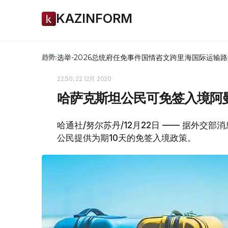
KAZINFORM
选举-2026
总统府
任免
事件
国情咨文
跨里海国际运输路
趋势:
22:50, 22 12月 2020
哈萨克斯坦公民可免签入境阿
哈通社/努尔苏丹/12月22日 —— 据外交
公民提供为期10天的免签入境政策。