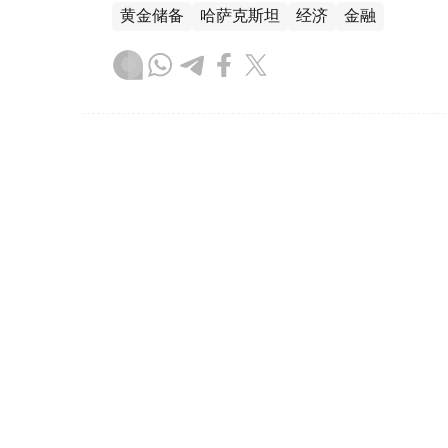
黄金储备
哈萨克斯坦
经济
金融
木合塔尔 哈力木拉
编译
08:31, 31 7月 2026
哈萨克斯坦是全球五大黄金购
（哈萨克国际通讯社讯）根据世界黄金协会（Worl
坦成为2026年第二季度全球央行黄金购买