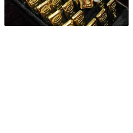
Фото: ӨзА
季度报告显示，哈萨克斯坦国家银行黄金储备增加了15吨。
波兰是2026年第二季度最大的黄金买家。该国在2026年第
二季度增加了51吨黄金储备。
中国购买了33吨黄金，乌兹别克斯坦购买了16吨，哈萨克
斯坦购买了15吨。约旦和捷克共和国的中央银行也分别增加
了6吨黄金储备。
全球各国央行在第二季度共购买了约289吨黄金，比2025年
同期增长了62%。去年同期，黄金购买量约为178吨。
世界黄金协会称，黄金需求的增长受到地缘政治不确定性、
本季度贵金属价格下跌，以及各国寻求国际储备多元化等因
素的影响。