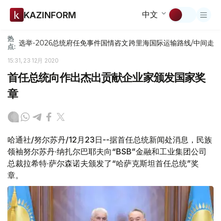
中文
KAZINFORM
热
选举-2026
总统府
任免
事件
国情咨文
跨里海国际运输路线/中间走
点:
15:31, 23 12月 2020
首任总统向作出杰出贡献企业家颁发国家奖
章
哈通社/努尔苏丹/12月23日--据首任总统新闻处消息，民族
领袖努尔苏丹·纳扎尔巴耶夫向“BSB”金融和工业集团公司
总裁拉希特·萨尔森诺夫颁发了“哈萨克斯坦首任总统”奖
章。