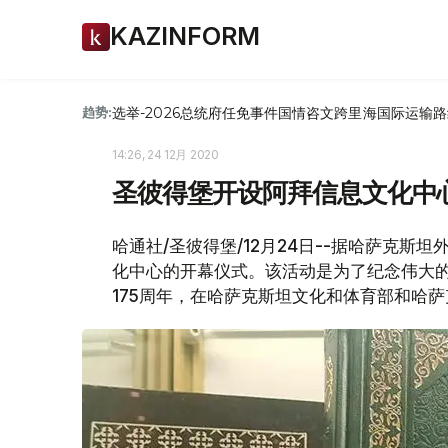
KAZINFORM
选举-2026
总统府
任免
事件
国情咨文
跨里海国际运输路
趋势:
14:26, 24 12月 2020
圣彼得堡开设阿拜信息文化中
哈通社/圣彼得堡/12月24日--据哈萨克
化中心的开幕仪式。该活动是为了纪念伟大的
175周年，在哈萨克斯坦文化和体育部和哈