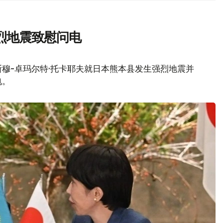
烈地震致慰问电
穆-卓玛尔特·托卡耶夫就日本熊本县发生强烈地震并
电。