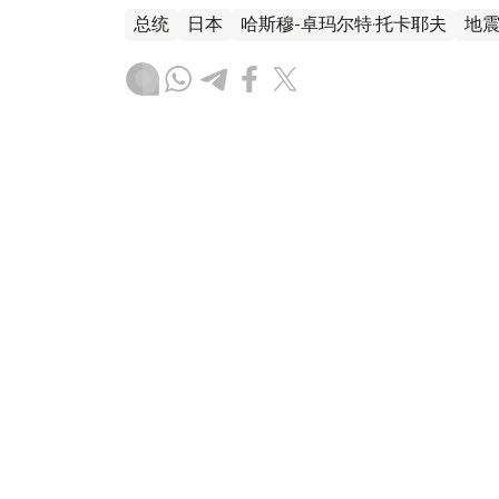
总统
日本
哈斯穆-卓玛尔特·托卡耶夫
地
达娜 努尔巴克提
编译
15:14, 30 7月 2026
日本熊本地震死亡人数增至34
（
哈萨克国际通讯社讯
）据共同社报道，关
本县30日称，包括正在调查与地震相关性的