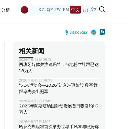
KZ
QZ
РУ
EN
中文
ق ز
ЎЗ
分析
相关新闻
2026年8月8日 09:15
西班牙媒体关注迪玛希：当地粉丝社群已达
1.8万人
2026年8月8日 08:03
“未来运动会—2026”进入冲冠阶段 数字舞
蹈率先决出冠军
2026年8月7日 17:45
2026年阿斯塔纳国际动漫展首日吸引约1.6
万人
2026年8月7日 13:13
哈萨克斯坦将首次举办世界手风琴与巴扬锦