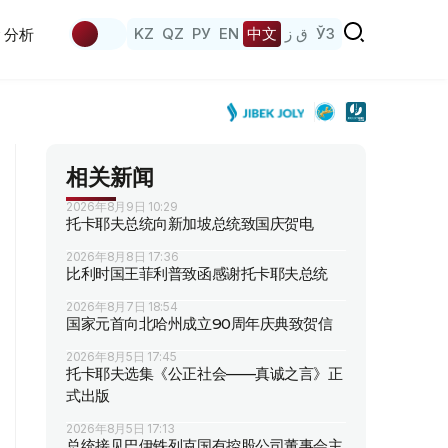
KZ
QZ
РУ
EN
中文
ق ز
ЎЗ
分析
相关新闻
2026年8月9日 10:29
托卡耶夫总统向新加坡总统致国庆贺电
2026年8月8日 17:36
比利时国王菲利普致函感谢托卡耶夫总统
2026年8月7日 18:54
国家元首向北哈州成立90周年庆典致贺信
2026年8月5日 17:45
托卡耶夫选集《公正社会——真诚之言》正
式出版
2026年8月5日 17:13
总统接见巴伊铁列克国有控股公司董事会主