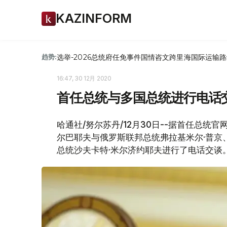
KAZINFORM
选举-2026
总统府
任免
事件
国情咨文
跨里海国际运输路
趋势:
16:47, 30 12月 2020
首任总统与多国总统进行电话
哈通社/努尔苏丹/12月30日--据首任总
尔巴耶夫与俄罗斯联邦总统弗拉基米尔·普京
总统沙夫卡特·米尔济约耶夫进行了电话交谈