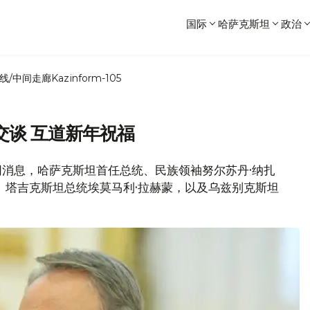
国际
哈萨克斯坦
政治
线/中间走廊
Kazinform-105
交谈 互道新年祝福
统官网消息，哈萨克斯坦首任总统、民族领袖努尔苏丹·纳扎
、塔吉克斯坦总统埃莫马利·拉赫蒙，以及乌兹别克斯坦
。