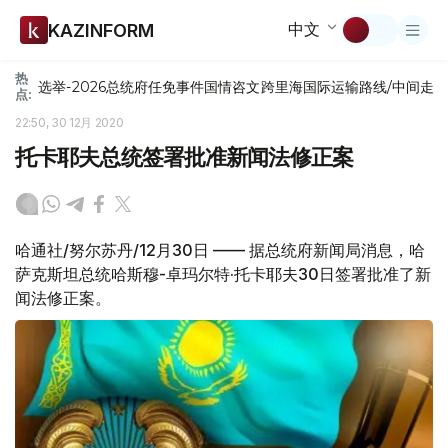
中文
KAZINFORM
热
选举-2026
总统府
任免
事件
国情咨文
跨里海国际运输路线/中间走
点:
22:50, 30 12月 2020
托卡耶夫总统签署批准新闻法修正案
哈通社/努尔苏丹/12月30日 —— 据总统府新闻局消息，哈
萨克斯坦总统哈斯穆-卓玛尔特·托卡耶夫30日签署批准了新
闻法修正案。