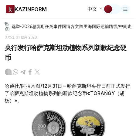
中文
KAZINFORM
热
选举-2026
总统府
任免
事件
国情咨文
跨里海国际运输路线/中间走
点:
07:52, 31 12月 2020
央行发行哈萨克斯坦动植物系列新款纪念硬
币
哈通社/阿拉木图/12月31日 – 哈萨克斯坦央行日前正式发行
了哈萨克斯坦动植物系列的新款纪念币«TORAŃǴY（胡
杨）»。