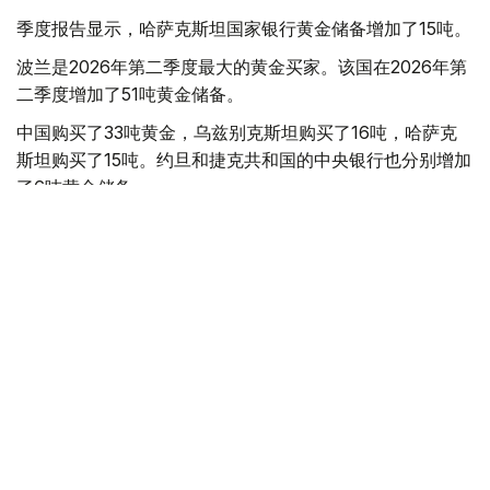
季度报告显示，哈萨克斯坦国家银行黄金储备增加了15吨。
波兰是2026年第二季度最大的黄金买家。该国在2026年第
二季度增加了51吨黄金储备。
中国购买了33吨黄金，乌兹别克斯坦购买了16吨，哈萨克
斯坦购买了15吨。约旦和捷克共和国的中央银行也分别增加
了6吨黄金储备。
全球各国央行在第二季度共购买了约289吨黄金，比2025年
同期增长了62%。去年同期，黄金购买量约为178吨。
世界黄金协会称，黄金需求的增长受到地缘政治不确定性、
本季度贵金属价格下跌，以及各国寻求国际储备多元化等因
素的影响。
根据该协会进行的一项调查，89%的央行行长预计未来一
年全球黄金储备量将会增加。45%的受访者表示，他们的
国家计划增加黄金储备。