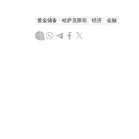
黄金储备
哈萨克斯坦
经济
金融
木合塔尔 哈力木拉
编译
08:31, 31 7月 2026
哈萨克斯坦是全球五大黄金购
（哈萨克国际通讯社讯）根据世界黄金协会（Worl
坦成为2026年第二季度全球央行黄金购买