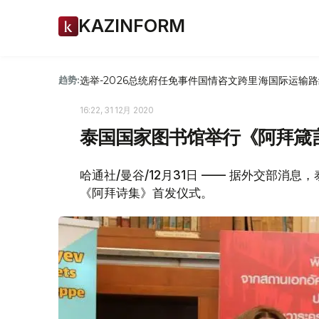
KAZINFORM
选举-2026
总统府
任免
事件
国情咨文
跨里海国际运输路
趋势:
16:22, 31 12月 2020
泰国国家图书馆举行《阿拜箴
哈通社/曼谷/12月31日 —— 据外交部消
《阿拜诗集》首发仪式。