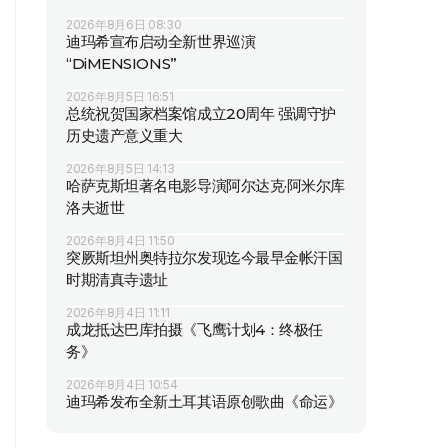
2026年8月6日 08:30
迪玛希宣布启动全新世界巡演
“DiMENSIONS”
2026年8月5日 16:51
总统祝贺国家档案馆成立20周年 强调守护
历史遗产意义重大
2026年8月5日 14:13
哈萨克斯坦著名电影导演阿尔达克·阿米尔库
洛夫逝世
2026年8月4日 11:50
突厥斯坦州奥特拉尔发现迄今最早金帐汗国
时期清真寺遗址
2026年8月4日 11:11
成龙抵达巴库拍摄《飞鹰计划4：终极任
务》
2026年8月4日 10:54
迪玛希发布全新土耳其语原创歌曲《命运》