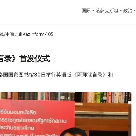
国际
哈萨克斯坦
政治
线/中间走廊
Kazinform-105
言录》首发仪式
息，泰国国家图书馆30日举行英语版《阿拜箴言录》和