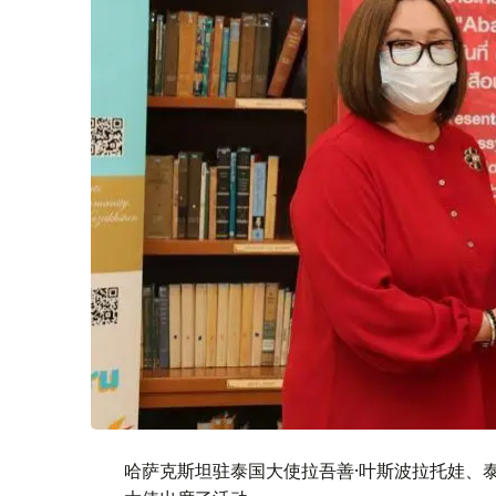
哈萨克斯坦驻泰国大使拉吾善·叶斯波拉托娃、