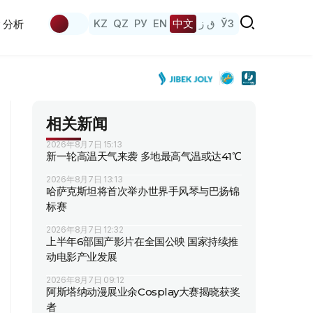
KZ
QZ
РУ
EN
中文
ق ز
ЎЗ
分析
相关新闻
2026年8月7日 15:13
新一轮高温天气来袭 多地最高气温或达41℃
2026年8月7日 13:13
哈萨克斯坦将首次举办世界手风琴与巴扬锦
标赛
2026年8月7日 12:32
上半年6部国产影片在全国公映 国家持续推
动电影产业发展
2026年8月7日 09:12
阿斯塔纳动漫展业余Cosplay大赛揭晓获奖
者