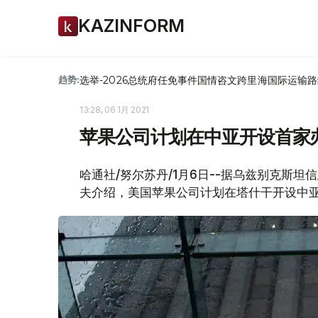
KAZINFORM
选举-2026
总统府
任免
事件
国情咨文
跨里海国际运输路
趋势:
13:28, 06 1月 2021
苹果公司计划在中亚开设首家
哈通社/努尔苏丹/1月6日--据乌兹别克斯
夫介绍，美国苹果公司计划在塔什干开设中