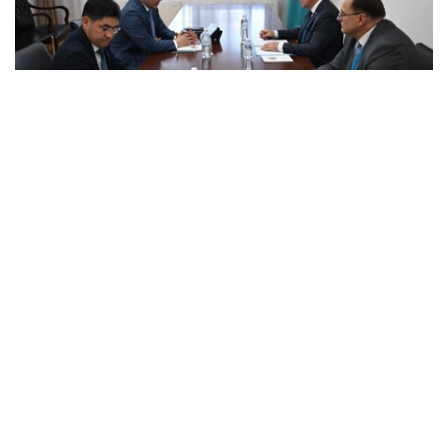
Photo credit: mfa.gov.kz
会谈中，双方讨论了与组织独联体观察团参加库鲁尔泰议员
选举活动相关的问题。
双方审议了与观察团工作准备、与哈萨克斯坦主管国家机关
互动程序，以及确保国际观察员在选举活动期间的活动相关
的组织和实际问题。
此外，还特别关注了协调哈萨克斯坦外交部与国际观察员互
动的工作问题。
最后，哈方确认愿意向独联体观察团提供必要的组织和信息
支持。