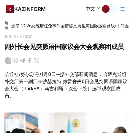
中文
KAZINFORM
热
选举-2026
总统府
任免
事件
国情咨文
跨里海国际运输路线/中间走
点:
15:10, 08 1月 2021
副外长会见突厥语国家议会大会观察团成员
哈通社/努尔苏丹/1月8日--据外交部新闻消息，哈萨克斯坦
外交部第一副部长沙赫拉特·努雷舍夫6日会见突厥语国家议
会大会（TurkPA）马吉利斯（议会下院）选举观察团成
员。