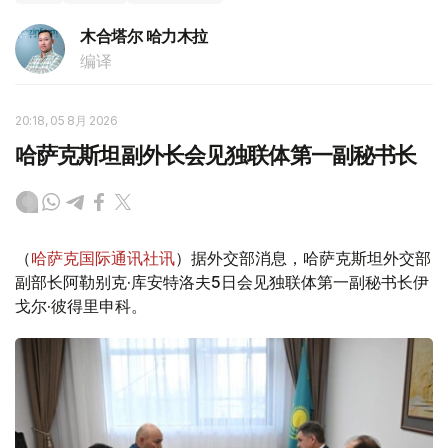
木合塔尔 哈力木拉
编译
20:18, 05 8月 2026
哈萨克斯坦副外长会见独联体第一副秘书长
（
哈萨克国际通讯社讯
）据外交部消息，哈萨克斯坦外交部
副部长阿勒别克·库安特洛夫5日会见独联体第一副秘书长伊
戈尔·彼得里申科。