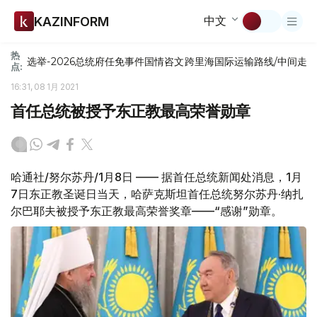
中文
KAZINFORM
热
选举-2026
总统府
任免
事件
国情咨文
跨里海国际运输路线/中间走
点:
16:31, 08 1月 2021
首任总统被授予东正教最高荣誉勋章
哈通社/努尔苏丹/1月8日 —— 据首任总统新闻处消息，1月
7日东正教圣诞日当天，哈萨克斯坦首任总统努尔苏丹·纳扎
尔巴耶夫被授予东正教最高荣誉奖章——“感谢”勋章。