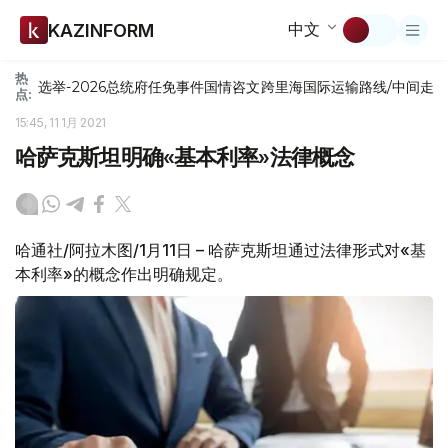
中文
KAZINFORM
热
选举-2026
总统府
任免
事件
国情咨文
跨里海国际运输路线/中间走
点:
15:45, 11 1月 2021
哈萨克斯坦明确«基本利率»法律概念
哈通社/阿拉木图/1月11日 – 哈萨克斯坦通过法律形式对«基
本利率»的概念作出明确规定。