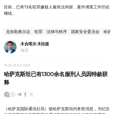
目前，已有13名犯罪嫌疑人被依法拘留，案件调查工作仍在
继续。
克孜勒奥尔达
犯罪
法律与秩序
国家安全委员会
哈萨
木合塔尔 木拉提
编译
15:08, 05 8月 2026
哈萨克斯坦已有1300余名服刑人员因特赦获
释
（哈萨克国际通讯社讯）据哈萨克斯坦内务部消息，为纪念