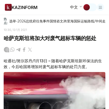
中文
KAZINFORM
热
选举-2026
总统府
任免
事件
国情咨文
跨里海国际运输路线/中间走
点:
10:30, 13 1月 2021
哈萨克斯坦将加大对废气超标车辆的惩处
哈通社/努尔苏丹/1月13日 – 随着哈萨克斯坦新环保法的生
效，今后哈国将增加对废气超标车辆的处罚力度。