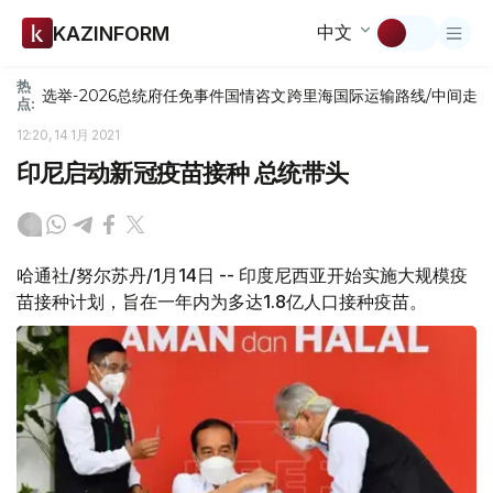
中文
KAZINFORM
热
选举-2026
总统府
任免
事件
国情咨文
跨里海国际运输路线/中间走
点:
12:20, 14 1月 2021
印尼启动新冠疫苗接种 总统带头
哈通社/努尔苏丹/1月14日 -- 印度尼西亚开始实施大规模疫
苗接种计划，旨在一年内为多达1.8亿人口接种疫苗。