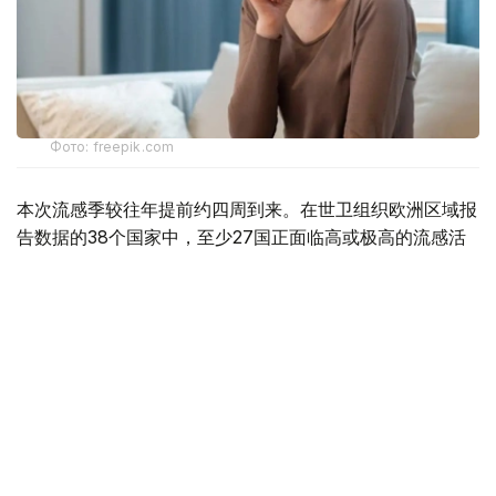
Фото: freepik.com
本次流感季较往年提前约四周到来。在世卫组织欧洲区域报
告数据的38个国家中，至少27国正面临高或极高的流感活
跃水平。
在爱尔兰、吉尔吉斯斯坦、黑山、塞尔维亚、斯洛文尼亚及
英国六国，接受流感样症状检测的患者中超过半数确诊感染
流感病毒。
世卫组织欧洲区域主任克鲁格指出，新型流感毒株——
AH3N2亚型流感病毒——正成为当前感染的主要致病原，
虽然尚无证据显示其致病严重程度有所增加。这一季节性流
感新变种已占欧洲区域确诊病例的90%，表明流感病毒的