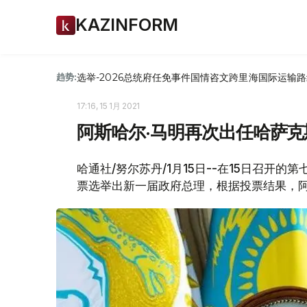
KAZINFORM
选举-2026
总统府
任免
事件
国情咨文
跨里海国际运输路
趋势:
17:16, 15 1月 2021
阿斯哈尔·马明再次出任哈萨
哈通社/努尔苏丹/1月15日--在15日召开
票选举出新一届政府总理，根据投票结果，阿