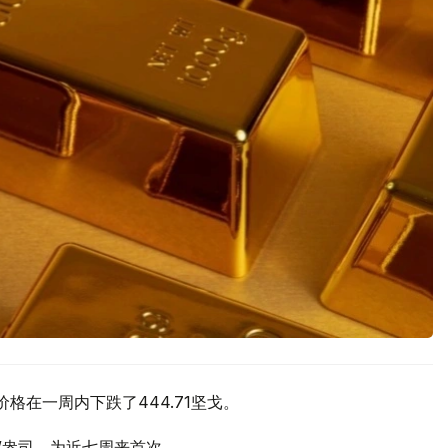
价格在一周内下跌了444.71坚戈。
元/盎司，为近七周来首次。