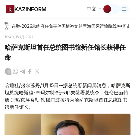
中文
KAZINFORM
热
选举-2026
总统府
任免
事件
国情咨文
跨里海国际运输路线/中间走
点:
19:40, 15 1月 2021
哈萨克斯坦首任总统图书馆新任馆长获得任
命
哈通社/努尔苏丹/1月15日--据总统府新闻局消息，哈萨克斯
坦总统哈斯穆-卓玛尔特·托卡耶夫签署总统令，任命巴赫特
詹·别热克拜吾勒·铁穆尔波拉特为哈萨克斯坦首任总统图书
馆新任馆长。