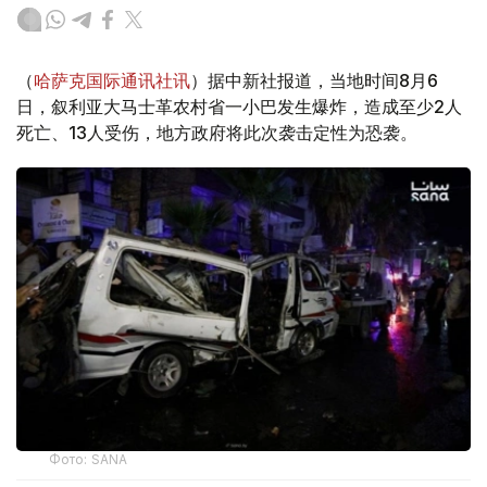
（
哈萨克国际通讯社讯
）据中新社报道，当地时间8月6
日，叙利亚大马士革农村省一小巴发生爆炸，造成至少2人
死亡、13人受伤，地方政府将此次袭击定性为恐袭。
Фото: SANA