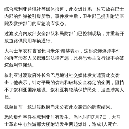
综合叙利亚通讯社等媒体报道，此次爆炸系一枚安放在巴士
内部的炸弹被引爆所致。事件发生后，卫生部已提升附近医
院及救护部门的应急响应状态。
过渡政府内政部安全部队和民防部门已控制现场，并重新开
放道路供民用车辆通行。
大马士革农村省省长阿米尔·谢赫表示，这起恐怖爆炸事件
的所有涉案人员都难逃法律严惩，此类恐怖主义行径不会破
坏叙利亚团结。
叙利亚过渡政府外长希巴尼通过社交媒体发文谴责此次袭
击，他表示，针对平民的袭击和破坏安全稳定的企图，阻挡
不了叙利亚国家建设。叙利亚将继续保护民众，追查涉案人
员。
截至目前，叙过渡政府尚未公布此次袭击的调查结果。
恐怖爆炸事件在叙利亚时有发生。当地时间7月7日，大马
士革市中心旅游部大楼附近发生两起爆炸，造成1人死亡、