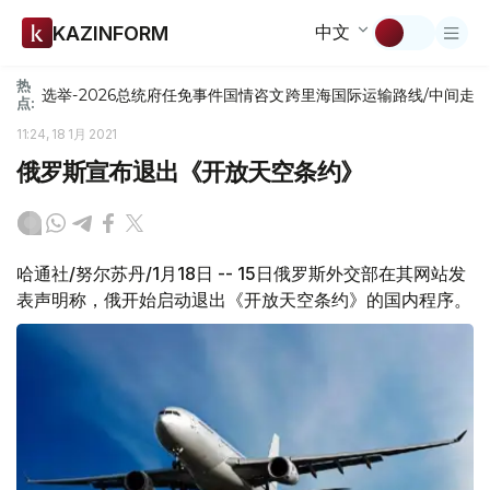
中文
KAZINFORM
热
选举-2026
总统府
任免
事件
国情咨文
跨里海国际运输路线/中间走
点:
11:24, 18 1月 2021
俄罗斯宣布退出《开放天空条约》
哈通社/努尔苏丹/1月18日 -- 15日俄罗斯外交部在其网站发
表声明称，俄开始启动退出《开放天空条约》的国内程序。