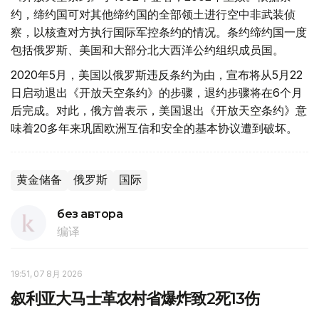
约，缔约国可对其他缔约国的全部领土进行空中非武装侦
察，以核查对方执行国际军控条约的情况。条约缔约国一度
包括俄罗斯、美国和大部分北大西洋公约组织成员国。
2020年5月，美国以俄罗斯违反条约为由，宣布将从5月22
日启动退出《开放天空条约》的步骤，退约步骤将在6个月
后完成。对此，俄方曾表示，美国退出《开放天空条约》意
味着20多年来巩固欧洲互信和安全的基本协议遭到破坏。
黄金储备
俄罗斯
国际
без автора
编译
19:51, 07 8月 2026
叙利亚大马士革农村省爆炸致2死13伤