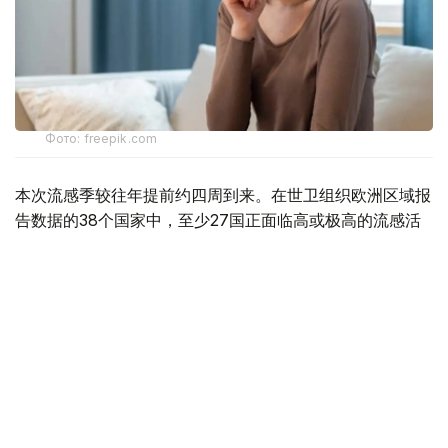
Фото: freepik.com
本次流感季较往年提前约四周到来。在世卫组织欧洲区域报
告数据的38个国家中，至少27国正面临高或极高的流感活
跃水平。
在爱尔兰、吉尔吉斯斯坦、黑山、塞尔维亚、斯洛文尼亚及
英国六国，接受流感样症状检测的患者中超过半数确诊感染
流感病毒。
世卫组织欧洲区域主任克鲁格指出，新型流感毒株——
AH3N2亚型流感病毒——正成为当前感染的主要致病原，
虽然尚无证据显示其致病严重程度有所增加。这一季节性流
感新变种已占欧洲区域确诊病例的90%，表明流感病毒的