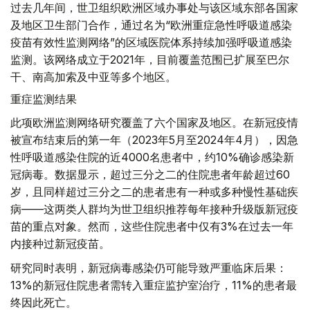
过去几年间，世卫组织欧洲区域办事处与该区域东部各国家
及地区卫生部门合作，通过名为“欧洲重症急性呼吸道感染
疫苗有效性监测网络”的区域医院体系持续加强呼吸道感染
监测。该网络成立于2021年，目前覆盖范围已扩展至巴尔
干、南高加索及中亚等多个地区。
重症监测结果
此项欧洲监测网络研究覆盖了六个国家及地区。在新冠疫情
被宣布结束后的第一年（2023年5月至2024年4月），因急
性呼吸道感染住院的近4000名患者中，约10%确诊感染新
冠病毒。数据显示，超过三分之二的住院患者年龄超过60
岁，且同样超过三分之二的患者患有一种或多种慢性基础疾
病——这两类人群均为世卫组织推荐每年接种升级版新冠疫
苗的重点对象。然而，这些住院患者中仅有3%在过去一年
内接种过新冠疫苗。
研究同时表明，新冠病毒感染仍可能导致严重临床后果：
13%的新冠住院患者需转入重症监护室治疗，11%的患者最
终因此死亡。