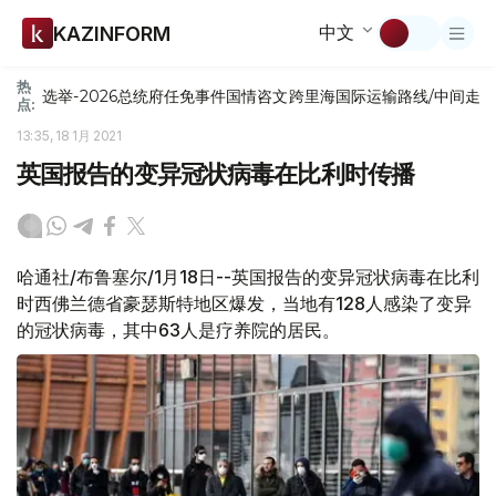
中文
KAZINFORM
热
选举-2026
总统府
任免
事件
国情咨文
跨里海国际运输路线/中间走
点:
13:35, 18 1月 2021
英国报告的变异冠状病毒在比利时传播
哈通社/布鲁塞尔/1月18日--英国报告的变异冠状病毒在比利
时西佛兰德省豪瑟斯特地区爆发，当地有128人感染了变异
的冠状病毒，其中63人是疗养院的居民。