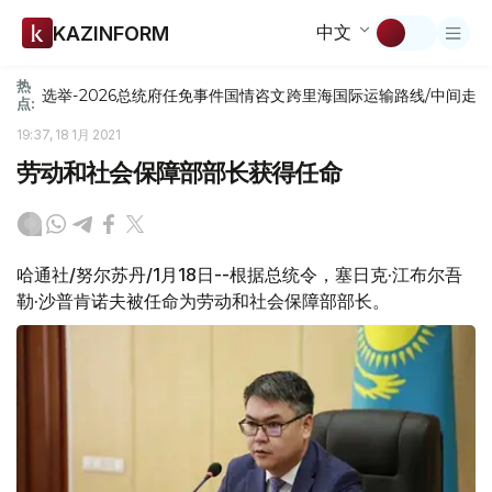
中文
KAZINFORM
热
选举-2026
总统府
任免
事件
国情咨文
跨里海国际运输路线/中间走
点:
19:37, 18 1月 2021
劳动和社会保障部部长获得任命
哈通社/努尔苏丹/1月18日--根据总统令，塞日克·江布尔吾
勒·沙普肯诺夫被任命为劳动和社会保障部部长。