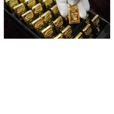
Фото: ӨзА
季度报告显示，哈萨克斯坦国家银行黄金储备增加了15吨。
波兰是2026年第二季度最大的黄金买家。该国在2026年第
二季度增加了51吨黄金储备。
中国购买了33吨黄金，乌兹别克斯坦购买了16吨，哈萨克
斯坦购买了15吨。约旦和捷克共和国的中央银行也分别增加
了6吨黄金储备。
全球各国央行在第二季度共购买了约289吨黄金，比2025年
同期增长了62%。去年同期，黄金购买量约为178吨。