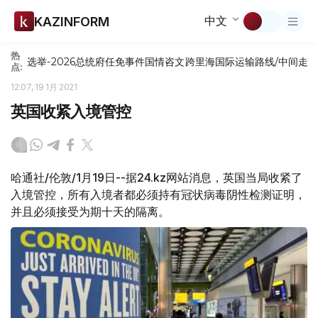
中文
KAZINFORM
热
选举-2026
总统府
任免
事件
国情咨文
跨里海国际运输路线/中间走
点:
12:07, 19 1月 2021
英国收紧入境管控
哈通社/伦敦/1月19日--据24.kz网站消息，英国当局收紧了
入境管控，所有入境者都必须持有冠状病毒阴性检测证明，
并且必须接受为期十天的隔离。