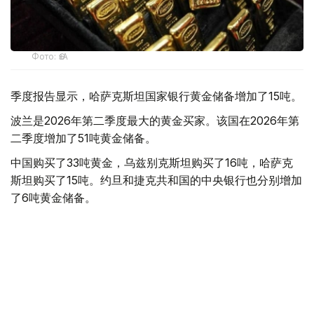
Фото: ӨзА
季度报告显示，哈萨克斯坦国家银行黄金储备增加了15吨。
波兰是2026年第二季度最大的黄金买家。该国在2026年第
二季度增加了51吨黄金储备。
中国购买了33吨黄金，乌兹别克斯坦购买了16吨，哈萨克
斯坦购买了15吨。约旦和捷克共和国的中央银行也分别增加
了6吨黄金储备。
全球各国央行在第二季度共购买了约289吨黄金，比2025年
同期增长了62%。去年同期，黄金购买量约为178吨。
世界黄金协会称，黄金需求的增长受到地缘政治不确定性、
本季度贵金属价格下跌，以及各国寻求国际储备多元化等因
素的影响。