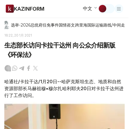
中文
KAZINFORM
热
选举-2026
总统府
任免
事件
国情咨文
跨里海国际运输路线/中间走
点:
16:22, 20 1月 2021
生态部长访问卡拉干达州 向公众介绍新版
《环保法》
哈通社/卡拉干达/1月20日--哈萨克斯坦生态、地质和自然
资源部部长马赫祖穆•穆尔扎哈利耶夫20日对卡拉干达州进
行了工作访问。