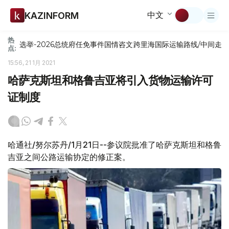
中文
KAZINFORM
热
选举-2026
总统府
任免
事件
国情咨文
跨里海国际运输路线/中间走
点:
15:56, 21 1月 2021
哈萨克斯坦和格鲁吉亚将引入货物运输许可
证制度
哈通社/努尔苏丹/1月21日--参议院批准了哈萨克斯坦和格鲁
吉亚之间公路运输协定的修正案。