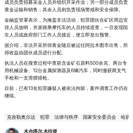
成员负责招募采金人员并组织开采作业；另一部分成员负责
黄金运输和销售；其余人员则负责现场警戒和安全保障。
金融监管署表示，为掩盖非法活动，犯罪团伙在矿区周边安
排人员放哨，并派骑乘摩托车的人员持续巡查，一旦发现陌
生人员或政府部门工作人员接近，便立即发出预警。
据介绍，非法开采所得黄金随后被运往阿拉木图市出售，所
得收益由团伙成员进行分配。
执法人员在搜查过程中查获含金矿石原料500余克、两台专
用机械设备、12台金属探测器及6辆汽车，同时缴获两支气
手枪和一支滑膛猎枪。
目前，已有13名犯罪嫌疑人被依法拘留，案件调查工作仍在
继续。
克孜勒奥尔达
犯罪
法律与秩序
国家安全委员会
哈萨
木合塔尔 木拉提