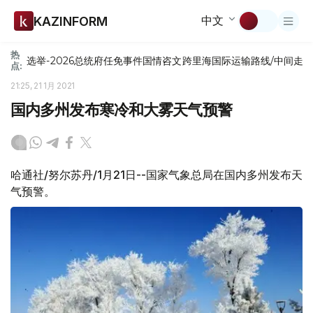
中文
KAZINFORM
热
选举-2026
总统府
任免
事件
国情咨文
跨里海国际运输路线/中间走
点:
21:25, 21 1月 2021
国内多州发布寒冷和大雾天气预警
哈通社/努尔苏丹/1月21日--国家气象总局在国内多州发布天
气预警。