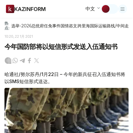
中文
KAZINFORM
热
选举-2026
总统府
任免
事件
国情咨文
跨里海国际运输路线/中间走
点:
10:20, 22 1月 2021
今年国防部将以短信形式发送入伍通知书
哈通社/努尔苏丹/1月22日 – 今年的新兵征召入伍通知书将
以SMS短信形式送达。