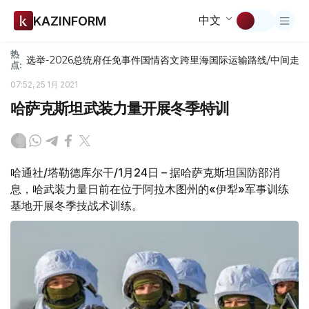
中文
KAZINFORM
热
选举-2026
总统府
任免
事件
国情咨文
跨里海国际运输路线/中间走
点:
07:52, 25 1月 2021
哈萨克斯坦武装力量开展冬季特训
哈通社/塔勒德库尔干/1月24日 – 据哈萨克斯坦国防部消
息，哈武装力量日前在位于阿拉木图州的«伊犁»军事训练
基地开展冬季技战术训练。