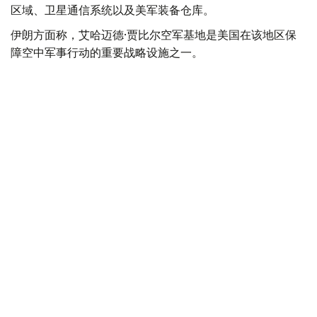
区域、卫星通信系统以及美军装备仓库。
伊朗方面称，艾哈迈德·贾比尔空军基地是美国在该地区保
障空中军事行动的重要战略设施之一。
截至目前，美国官方尚未就伊朗上述声明作出正式回应。
公开资料显示，目前美国约有4万名军人部署在中东地区，
约占其海外驻军总规模的三分之一，主要驻扎在科威特、卡
塔尔和巴林等国。
科威特是美国在海湾地区的重要战略和后勤枢纽，境内设有
两座空军基地，其中阿里·萨利姆空军基地（Ali Al Salem
Air Base）为主要基地。此外，科威特还拥有4处军事营地
和阿里夫詹训练中心（Camp Arifjan）。目前，约有1.35万
名美军驻扎在科威特。
美国
军事
科威特
国际
伊朗