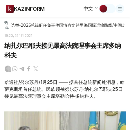
中文
KAZINFORM
热
选举-2026
总统府
任免
事件
国情咨文
跨里海国际运输路线/中间走
点:
19:20, 25 1月 2021
纳扎尔巴耶夫接见最高法院理事会主席多纳
科夫
哈通社/努尔苏丹/1月25日 —— 据首任总统新闻处消息，哈
萨克斯坦首任总统、民族领袖努尔苏丹·纳扎尔巴耶夫25日
接见最高法院理事会主席塔勒哈特·多纳科夫。