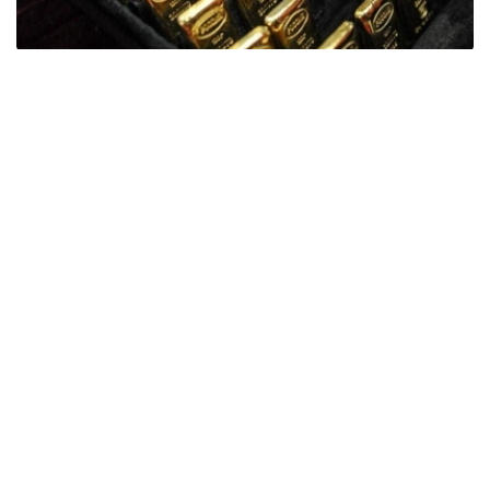
Фото: ӨзА
季度报告显示，哈萨克斯坦国家银行黄金储备增加了15吨。
波兰是2026年第二季度最大的黄金买家。该国在2026年第
二季度增加了51吨黄金储备。
中国购买了33吨黄金，乌兹别克斯坦购买了16吨，哈萨克
斯坦购买了15吨。约旦和捷克共和国的中央银行也分别增加
了6吨黄金储备。
全球各国央行在第二季度共购买了约289吨黄金，比2025年
同期增长了62%。去年同期，黄金购买量约为178吨。
世界黄金协会称，黄金需求的增长受到地缘政治不确定性、
本季度贵金属价格下跌，以及各国寻求国际储备多元化等因
素的影响。
根据该协会进行的一项调查，89%的央行行长预计未来一