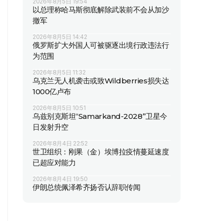
2026年8月5日 19:54
以总理称哈马斯彻底解除武装前不会从加沙
撤军
2026年8月5日 14:42
俄罗斯扩大外国人可被驱逐出境行政违法行
为范围
2026年8月5日 11:32
乌克兰无人机袭击或致Wildberries损失达
1000亿卢布
2026年8月5日 10:51
乌兹别克斯坦“Samarkand-2028”卫星今
日发射升空
2026年8月4日 22:52
世卫组织：刚果（金）埃博拉疫情蔓延速度
已超应对能力
2026年8月4日 19:50
伊朗总统佩泽希齐扬否认辞职传闻