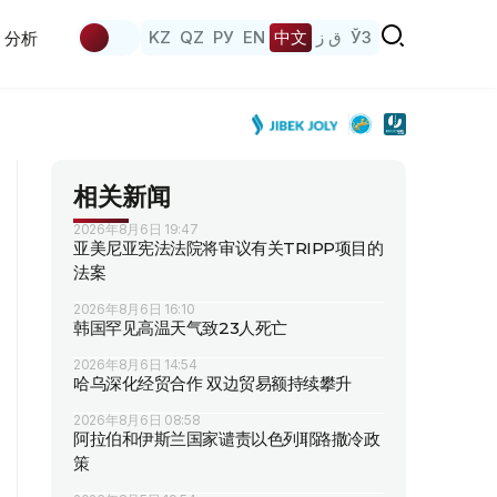
KZ
QZ
РУ
EN
中文
ق ز
ЎЗ
分析
相关新闻
2026年8月6日 19:47
亚美尼亚宪法法院将审议有关TRIPP项目的
法案
2026年8月6日 16:10
韩国罕见高温天气致23人死亡
2026年8月6日 14:54
哈乌深化经贸合作 双边贸易额持续攀升
2026年8月6日 08:58
阿拉伯和伊斯兰国家谴责以色列耶路撒冷政
策