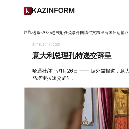
KAZINFORM
选举-2026
总统府
任免
事件
国情咨文
跨里海国际运输路
趋势:
21:48, 26 1月 2021
意大利总理孔特递交辞呈
哈通社/罗马/1月26日 —— 据外媒报道
马塔雷拉递交辞呈。