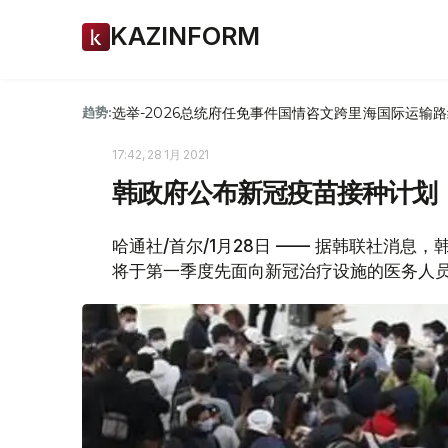
KAZINFORM
选举-2026
总统府
任免
事件
国情咨文
跨里海国际运输路
趋势:
17:42, 28 1月 2021
韩政府公布新冠疫苗接种计划
哈通社/首尔/1月28日 —— 据韩联社消
将于第一季度先面向新冠治疗设施的医务人员