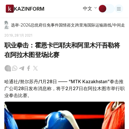
中文
KAZINFORM
热
选举-2026
总统府
任免
事件
国情咨文
跨里海国际运输路线/中间走
点:
20:19, 28 1月 2021
职业拳击：霍恩卡巴耶夫和阿里木汗吾勒将
在阿拉木图登场比赛
哈通社/努尔苏丹/1月28日 —— “MTK Kazakhstan”拳击推
广公司28日发布消息称，将于2月27日在阿拉木图市举行职
业拳击比赛。