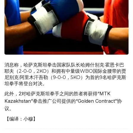
消息称，哈萨克斯坦拳击国家队队长哈
姆什别克·霍恩卡巴
耶夫（2-0-0，2KO）和拥有中量级WBO国际金腰带的贾
尼别克·
阿里木汗吾勒（9-0-0，5KO）为首的9名哈萨克斯
坦拳手将登台对决。
此外，2对哈萨克斯坦拳手之间的胜者将获得“MTK
Kazakhstan”拳击推广公司提供的“Golden Contraсt”协
议。
【编译：小穆】