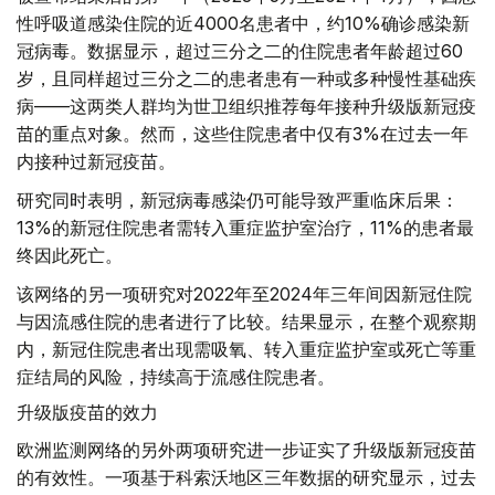
性呼吸道感染住院的近4000名患者中，约10%确诊感染新
冠病毒。数据显示，超过三分之二的住院患者年龄超过60
岁，且同样超过三分之二的患者患有一种或多种慢性基础疾
病——这两类人群均为世卫组织推荐每年接种升级版新冠疫
苗的重点对象。然而，这些住院患者中仅有3%在过去一年
内接种过新冠疫苗。
研究同时表明，新冠病毒感染仍可能导致严重临床后果：
13%的新冠住院患者需转入重症监护室治疗，11%的患者最
终因此死亡。
该网络的另一项研究对2022年至2024年三年间因新冠住院
与因流感住院的患者进行了比较。结果显示，在整个观察期
内，新冠住院患者出现需吸氧、转入重症监护室或死亡等重
症结局的风险，持续高于流感住院患者。
升级版疫苗的效力
欧洲监测网络的另外两项研究进一步证实了升级版新冠疫苗
的有效性。一项基于科索沃地区三年数据的研究显示，过去