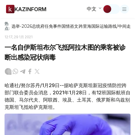
中文
KAZINFORM
热
选举-2026
总统府
任免
事件
国情咨文
跨里海国际运输路线/中间走
点:
12:17, 29 1月 2021
一名自伊斯坦布尔飞抵阿拉木图的乘客被诊
断出感染冠状病毒
哈通社/努尔苏丹/1月29日--据哈萨克斯坦新冠疫情防控跨
部门联合委员会消息，2021年1月28日，有12班国际航班自
德国、马尔代夫、阿联酋、埃及、土耳其、俄罗斯和乌兹别
克斯坦飞抵哈萨克斯坦。