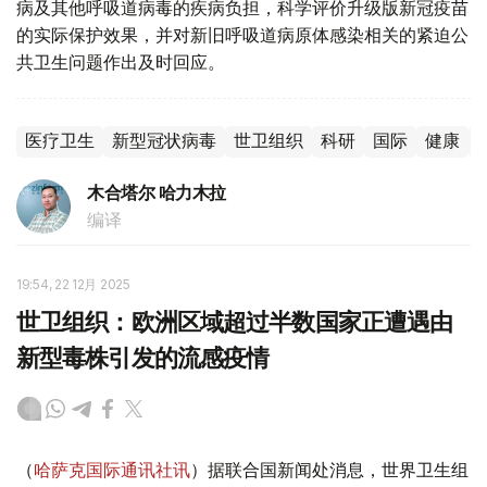
病及其他呼吸道病毒的疾病负担，科学评价升级版新冠疫苗
的实际保护效果，并对新旧呼吸道病原体感染相关的紧迫公
共卫生问题作出及时回应。
医疗卫生
新型冠状病毒
世卫组织
科研
国际
健康
木合塔尔 哈力木拉
编译
19:54, 22 12月 2025
世卫组织：欧洲区域超过半数国家正遭遇由
新型毒株引发的流感疫情
（
哈萨克国际通讯社讯
）据联合国新闻处消息，世界卫生组