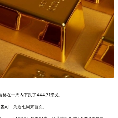
价格在一周内下跌了444.71坚戈。
元/盎司，为近七周来首次。