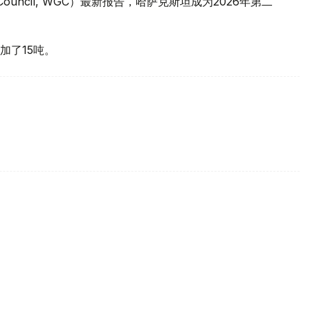
 Council, WGC）最新报告，哈萨克斯坦成为2026年第二
加了15吨。
买国之一