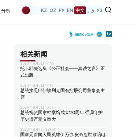
KZ
QZ
РУ
EN
中文
ق ز
ЎЗ
分析
相关新闻
2026年8月5日 17:45
托卡耶夫选集《公正社会——真诚之言》正
式出版
2026年8月5日 17:13
总统接见巴伊铁列克国有控股公司董事会主
席
2026年8月5日 16:51
总统祝贺国家档案馆成立20周年 强调守护
历史遗产意义重大
2026年8月4日 22:08
国家元首向人民英雄伊万·加皮奇逝世致唁电