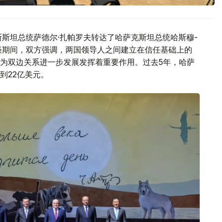
斯斯坦总统萨德尔·扎帕罗夫转达了哈萨克斯坦总统哈斯穆-
谈期间，双方强调，两国领导人之间建立在信任基础上的
为双边关系进一步发展发挥着重要作用。过去5年，哈萨
到22亿美元。