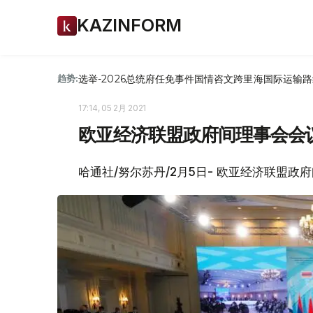
KAZINFORM
选举-2026
总统府
任免
事件
国情咨文
跨里海国际运输路
趋势:
17:14, 05 2月 2021
欧亚经济联盟政府间理事会会
哈通社/努尔苏丹/2月5日- 欧亚经济联盟