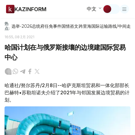
中文
KAZINFORM
热
选举-2026
总统府
任免
事件
国情咨文
跨里海国际运输路线/中间走
点:
16:55, 08 2月 2021
哈国计划在与俄罗斯接壤的边境建国际贸易
中心
哈通社/努尔苏丹/2月8日--哈萨克斯坦贸易和一体化部部长
巴赫特•苏勒坦诺夫介绍了2021年与邻国发展边境贸易的计
划。