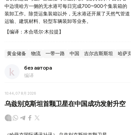
中边境哈方一侧的无水港可每日完成700~900个集装箱的
装卸工作。除货运集装箱以外，无水港还开展了天然气管道
运输、建筑材料、轻型车辆装卸等业务。
【编译：木合塔尔·木拉提】
黄金储备
物流
一带一路
中国
吉尔吉斯斯坦
哈萨克
без автора
编译
10:44, 07 8月 2026
乌兹别克斯坦首颗卫星在中国成功发射升空
（哈萨克国际通讯社讯） 乌兹别克斯坦首颗卫星