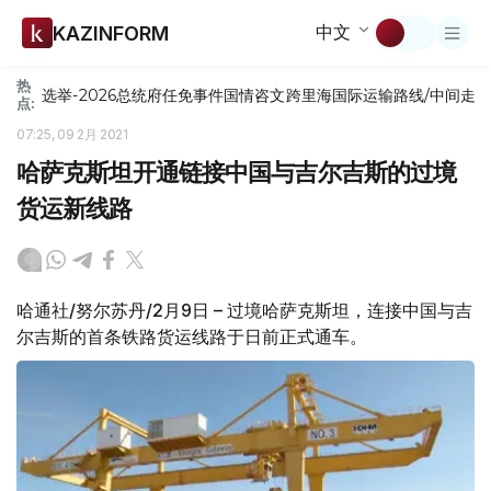
中文
KAZINFORM
热
选举-2026
总统府
任免
事件
国情咨文
跨里海国际运输路线/中间走
点:
07:25, 09 2月 2021
哈萨克斯坦开通链接中国与吉尔吉斯的过境
货运新线路
哈通社/努尔苏丹/2月9日 – 过境哈萨克斯坦，连接中国与吉
尔吉斯的首条铁路货运线路于日前正式通车。