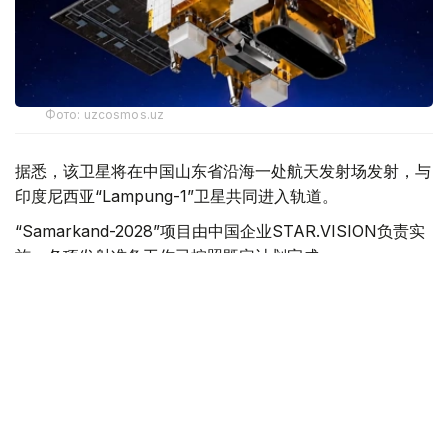
Фото: uzcosmos.uz
据悉，该卫星将在中国山东省沿海一处航天发射场发射，与
印度尼西亚“Lampung-1”卫星共同进入轨道。
“Samarkand-2028”项目由中国企业STAR.VISION负责实
施，各项发射准备工作已按照既定计划完成。
乌兹别克斯坦航天局与STAR.VISION公司于2025年12月签
署相关合作备忘录。为纪念将于2028年在撒马尔罕举行的
国际宇航大会（International Astronautical
Congress），该卫星被命名为“Samarkand-2028”。
根据合作协议，卫星搭载的地球遥感人工智能模块由乌兹别
克斯坦航天局专家自主研发。卫星投入运行后，可用于空气