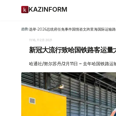
KAZINFORM
选举-2026
总统府
任免
事件
国情咨文
跨里海国际运输路
趋势:
11:16, 11 2月 2021
新冠大流行致哈国铁路客运量
哈通社/努尔苏丹/2月11日 – 去年哈国铁