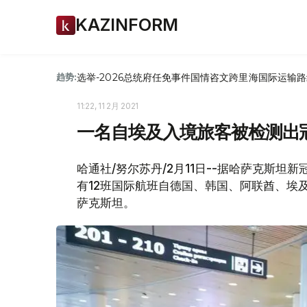
KAZINFORM
选举-2026
总统府
任免
事件
国情咨文
跨里海国际运输路
趋势:
11:22, 11 2月 2021
一名自埃及入境旅客被检测出
哈通社/努尔苏丹/2月11日--据哈萨克斯坦新
有12班国际航班自德国、韩国、阿联酋、埃
萨克斯坦。