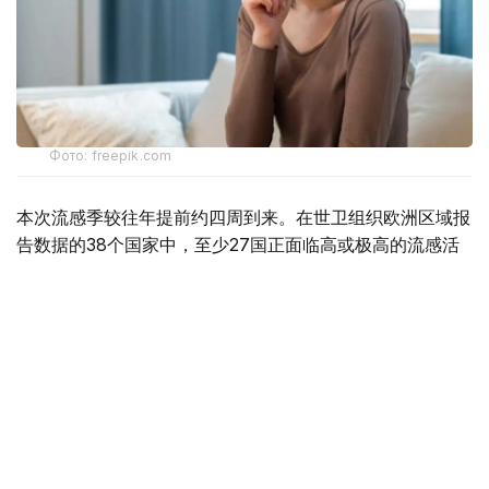
Фото: freepik.com
本次流感季较往年提前约四周到来。在世卫组织欧洲区域报
告数据的38个国家中，至少27国正面临高或极高的流感活
跃水平。
在爱尔兰、吉尔吉斯斯坦、黑山、塞尔维亚、斯洛文尼亚及
英国六国，接受流感样症状检测的患者中超过半数确诊感染
流感病毒。
世卫组织欧洲区域主任克鲁格指出，新型流感毒株——
AH3N2亚型流感病毒——正成为当前感染的主要致病原，
虽然尚无证据显示其致病严重程度有所增加。这一季节性流
感新变种已占欧洲区域确诊病例的90%，表明流感病毒的