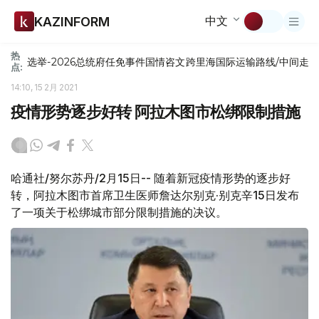
中文
KAZINFORM
热
选举-2026
总统府
任免
事件
国情咨文
跨里海国际运输路线/中间走
点:
14:10, 15 2月 2021
疫情形势逐步好转 阿拉木图市松绑限制措施
哈通社/努尔苏丹/2月15日-- 随着新冠疫情形势的逐步好
转，阿拉木图市首席卫生医师詹达尔别克·别克辛15日发布
了一项关于松绑城市部分限制措施的决议。