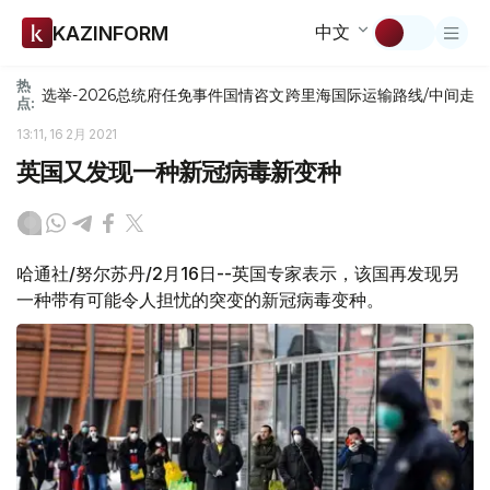
中文
KAZINFORM
热
选举-2026
总统府
任免
事件
国情咨文
跨里海国际运输路线/中间走
点:
13:11, 16 2月 2021
英国又发现一种新冠病毒新变种
哈通社/努尔苏丹/2月16日--英国专家表示，该国再发现另
一种带有可能令人担忧的突变的新冠病毒变种。