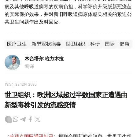
病及其他呼吸道病毒的疾病负担，科学评价升级版新冠疫苗
的实际保护效果，并对新旧呼吸道病原体感染相关的紧迫公
共卫生问题作出及时回应。
医疗卫生
新型冠状病毒
世卫组织
科研
国际
健康
木合塔尔 哈力木拉
编译
19:54, 22 12月 2025
世卫组织：欧洲区域超过半数国家正遭遇由
新型毒株引发的流感疫情
（
哈萨克国际通讯社讯
）据联合国新闻处消息，世界卫生组