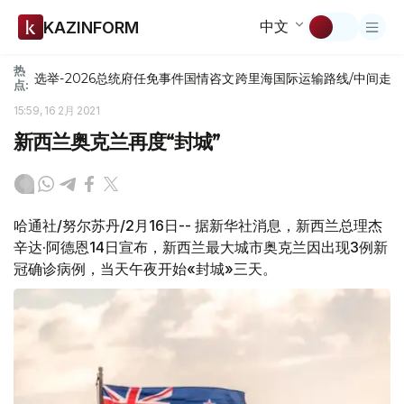
中文
KAZINFORM
热
选举-2026
总统府
任免
事件
国情咨文
跨里海国际运输路线/中间走
点:
15:59, 16 2月 2021
新西兰奥克兰再度“封城”
哈通社/努尔苏丹/2月16日-- 据新华社消息，新西兰总理杰
辛达·阿德恩14日宣布，新西兰最大城市奥克兰因出现3例新
冠确诊病例，当天午夜开始«封城»三天。