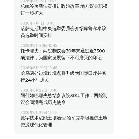
2026年7月15日 13:07
总统签署新法案推进政治改革 地方议会职权
进一步扩大
2026年7月1日 18:45
哈萨克斯坦中央选举委员会介绍库鲁尔泰议
员选举时间安排
2026年6月30日 12:45
托卡耶夫：两院制议会30年来通过近3500
项法律，为国家发展留下不可磨灭的印记
2026年6月29日 18:46
哈乌两处边境过境点将升级为国际口岸并实
行24小时通关
2026年6月29日 13:46
阿什姆巴耶夫总结参议院30年工作：两院制
议会圆满完成历史使命
2026年6月29日 12:29
数字技术赋能土壤治理 哈萨克斯坦推进土地
资源现代化管理