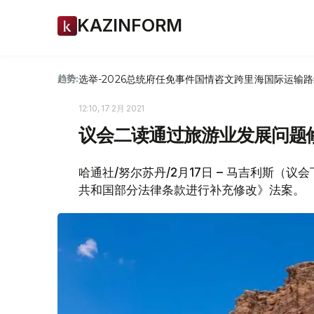
KAZINFORM
选举-2026
总统府
任免
事件
国情咨文
跨里海国际运输路
趋势:
12:10, 17 2月 2021
议会二读通过旅游业发展问题
哈通社/努尔苏丹/2月17日 – 马吉利斯
共和国部分法律条款进行补充修改》法案。