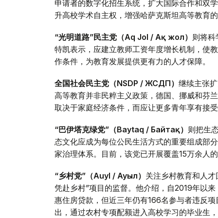
申请者的数字化招生系统，扩大国际合作和双学
升高校学术自主权，增强哈萨克斯坦高等教育的
“光明道路”民主党（Aq Jol / Ақ жол）
则将科
特凯表示，应建立教师工资年度增长机制，使教
作条件，为教育发展提供更有力的人才保障。
全国社会民主党（NSDP / ЖСДП）
继续主张扩
高等教育并非民粹主义政策，德国、挪威和芬兰
取决于家庭经济条件，而应让更多青年享有接受
“巴伊塔克绿党”（Baytaq / Байтақ）
则把生
态文化应成为每位公民生活方式的重要组成部分
家治理体系。目前，该党已开展覆盖15万余人
“乡村党”（Auyl / Ауыл）
关注乡村教育和人才
凭赴乡村”项目的监督。他介绍，自2019年以来
惠住房贷款，但近三年仍有166名参与者违反
出，通过农村专项配额进入高校学习的毕业生，