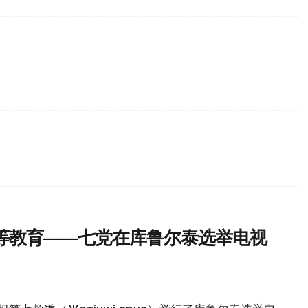
等教育——七党在库鲁尔泰选举电视