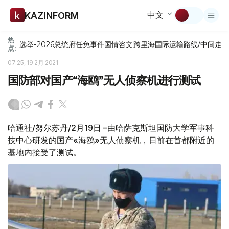
中文
KAZINFORM
热
选举-2026
总统府
任免
事件
国情咨文
跨里海国际运输路线/中间走
点:
07:25, 19 2月 2021
国防部对国产“海鸥”无人侦察机进行测试
哈通社/努尔苏丹/2月19日 –由哈萨克斯坦国防大学军事科
技中心研发的国产«海鸥»无人侦察机，日前在首都附近的
基地内接受了测试。