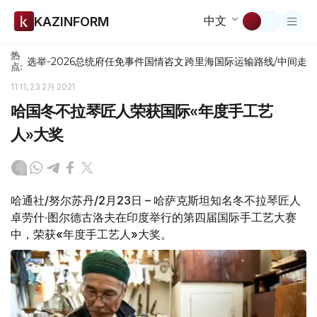
中文
KAZINFORM
热
选举-2026
总统府
任免
事件
国情咨文
跨里海国际运输路线/中间走
点:
11:11, 23 2月 2021
哈国冬不拉琴匠人荣获国际«年度手工艺
人»大奖
哈通社/努尔苏丹/2月23日 – 哈萨克斯坦知名冬不拉琴匠人
卓劳什·图尔德古洛夫在印度举行的第四届国际手工艺大赛
中，荣获«年度手工艺人»大奖。