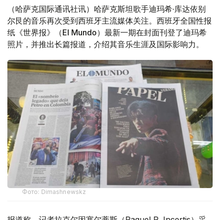
（哈萨克国际通讯社讯）哈萨克斯坦歌手迪玛希·库达依别
尔艮的音乐再次受到西班牙主流媒体关注。西班牙全国性报
纸《世界报》（El Mundo）最新一期在封面刊登了迪玛希
照片，并推出长篇报道，介绍其音乐生涯及国际影响力。
Фото: Dimashnewskz
报道称，记者拉克尔因塞尔蒂斯（Raquel R. Incertis）采