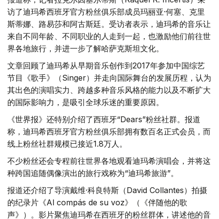
访了迪玛希西班牙官方粉丝俱乐部成员玛丽亚·何塞、克里
斯蒂娜、路易莎和阿古斯廷。受访者表示，迪玛希的音乐让
来自不同年龄、不同职业的人走到一起，也激励他们前往世
界各地旅行，并进一步了解哈萨克斯坦文化。
文章回顾了迪玛希从早期音乐创作到2017年参加中国综艺
节目《歌手》（Singer）并走向国际舞台的发展历程，认为
其出色的演唱实力、跨越多种音乐风格的能力以及不断扩大
的国际影响力，是吸引全球乐迷的重要原因。
《世界报》还特别介绍了西班牙“Dears”粉丝社群。报道
称，迪玛希西班牙官方粉丝俱乐部拥有数百名正式会员，而
线上粉丝社群规模已接近1.8万人。
不少粉丝还会专程前往世界各地观看迪玛希演唱会，并将这
种跨国追随偶像演出的旅行戏称为“迪玛希旅游”。
报道还介绍了导演戴维·科良特斯（David Collantes）拍摄
的纪录片《Al compás de su voz》（《伴随他的歌
声》）。影片聚焦迪玛希在西班牙的粉丝群体，讲述他的音